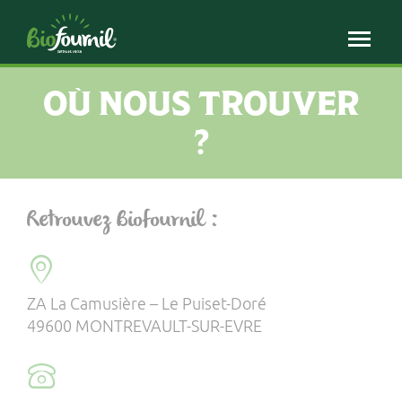
Panneau de gestion des cookies
OÙ NOUS TROUVER
?
Retrouvez Biofournil :
ZA La Camusière – Le Puiset-Doré
49600 MONTREVAULT-SUR-EVRE