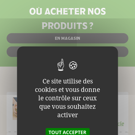
OÙ ACHETER NOS
PRODUITS ?
EN MAGASIN
EN LIGNE
Ce site utilise des
Le Blog
cookies et vous donne
le contrôle sur ceux
que vous souhaitez
Smashed burger
activer
Lire l'article
TOUT ACCEPTER