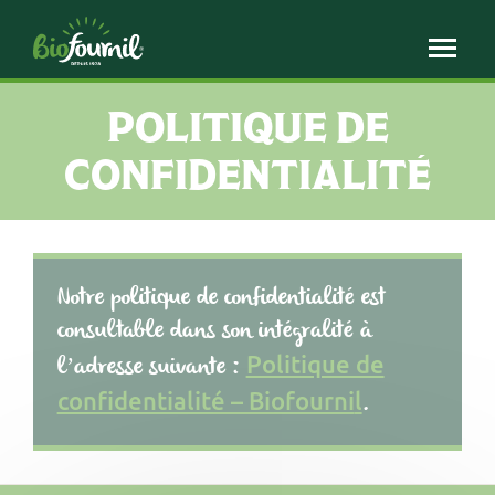
Panneau de gestion des cookies
POLITIQUE DE
CONFIDENTIALITÉ
Notre politique de confidentialité est
consultable dans son intégralité à
Politique de
l’adresse suivante :
confidentialité – Biofourni
l
.