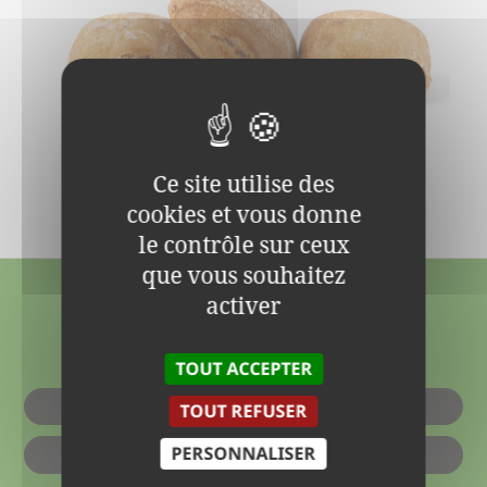
PAVÉS SANS SEL
Ce site utilise des
Pains adaptés aux régimes sans sel
cookies et vous donne
le contrôle sur ceux
que vous souhaitez
activer
OÙ ACHETER NOS
PRODUITS ?
TOUT ACCEPTER
TOUT REFUSER
EN MAGASIN
PERSONNALISER
EN LIGNE