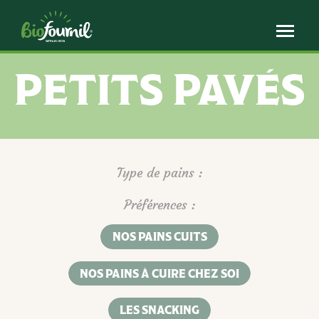
Panneau de gestion des cookies
PETITS PAVÉS
Type de pains :
Préférences :
NOS PAINS CUITS
NOS PAINS À CUIRE CHEZ SOI
LES SNACKING