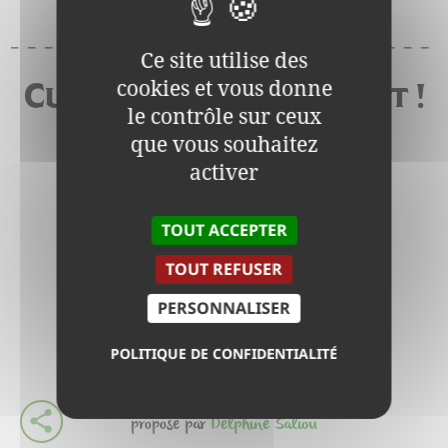
Ce site utilise des
cookies et vous donne
Cuisinez avec ce produit !
le contrôle sur ceux
que vous souhaitez
activer
TOUT ACCEPTER
TOUT REFUSER
PERSONNALISER
POLITIQUE DE CONFIDENTIALITÉ
BANH-MI
proposé par
Delphine Saliou