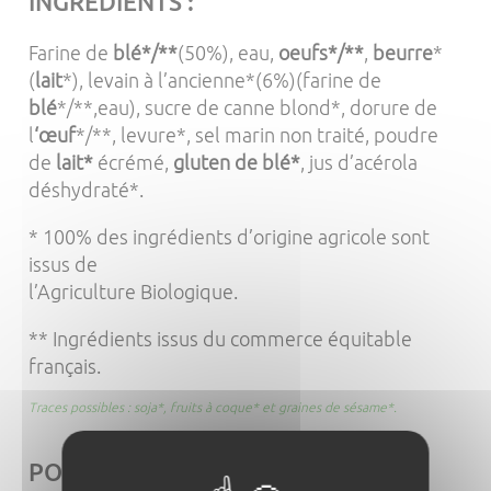
INGRÉDIENTS :
Farine de
blé*/**
(50%), eau,
oeufs*/**
,
beurre
*
(
lait
*), levain à l’ancienne*(6%)(farine de
blé
*/**,eau), sucre de canne blond*, dorure de
l
‘œuf
*/**, levure*, sel marin non traité, poudre
de
lait*
écrémé,
gluten de blé*
, jus d’acérola
déshydraté*.
* 100% des ingrédients d’origine agricole sont
issus de
l’Agriculture Biologique.
** Ingrédients issus du commerce équitable
français.
Traces possibles : soja*, fruits à coque* et graines de sésame*.
POIDS :
2x80g