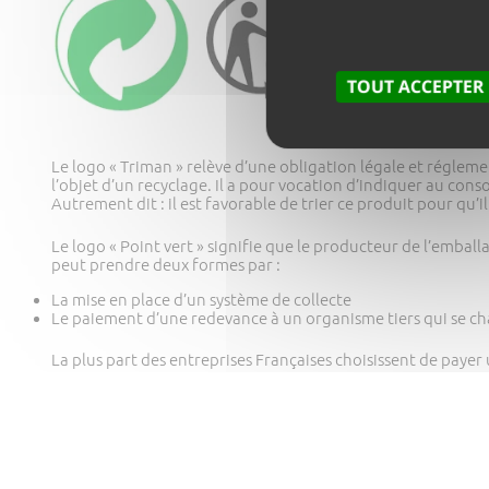
TOUT ACCEPTER
Le logo « Triman » relève d’une obligation légale et régleme
l’objet d’un recyclage. Il a pour vocation d’indiquer au con
Autrement dit : il est favorable de trier ce produit pour qu’il
Le logo « Point vert » signifie que le producteur de l’emball
peut prendre deux formes par :
La mise en place d’un système de collecte
Le paiement d’une redevance à un organisme tiers qui se cha
La plus part des entreprises Françaises choisissent de payer