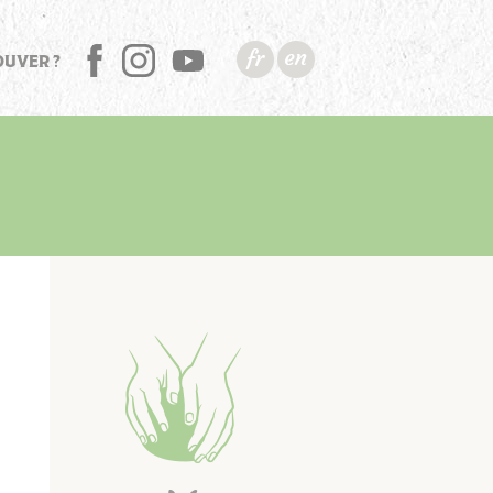
OUVER ?
FB
INSTA
YT