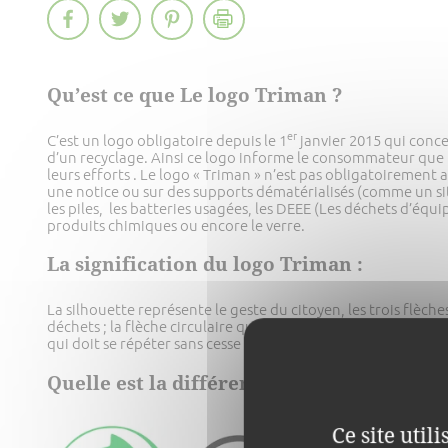
Qu’est ce que Le logo Triman ?
er
C’est un logo obligatoire depuis le 1
janvier 2015 qui conce
d’un recyclage. Ainsi ce logo informe le consommateur que l
leurs efforts . Le logo « Triman » n’est pas obligatoirement a
une notice ou sur des supports dématérialisés (comme un si
les piles, les batteries usagées, les DEEE (Les déchets d’éq
produits chimiques ou encore le verre.
La signification du logo Triman :
La silhouette représente le geste du citoyen, les trois flèche
déchets ; la flèche circulaire quand à elle signifie le recycla
qui doit se répéter sans cesse pour le respect de l’environn
Quelle est la différence entre le logo « Tr
Ce site util