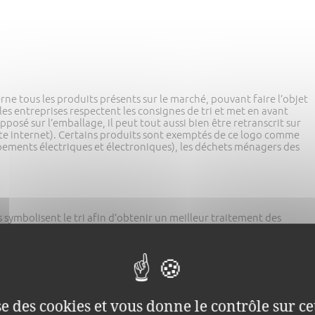
rne tous les produits présents sur le marché, pouvant faire l’objet
es entreprises respectent les consignes de tri et met en avant
pposé sur l’emballage, il peut tout aussi bien être retranscrit sur
te internet). Certains produits sont exemptés de ce logo comme
uipements électriques et électroniques), les déchets ménagers des
s symbolisent le tri afin d’obtenir un meilleur traitement des
ge qui suit le tri. Cette flèche circulaire montre également l’action
ement.
iman » et le logo « Point vert » ?
ise des cookies et vous donne le contrôle sur 