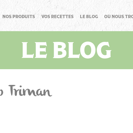
NOS PRODUITS
VOS RECETTES
LE BLOG
OÙ NOUS TR
LE BLOG
go Triman