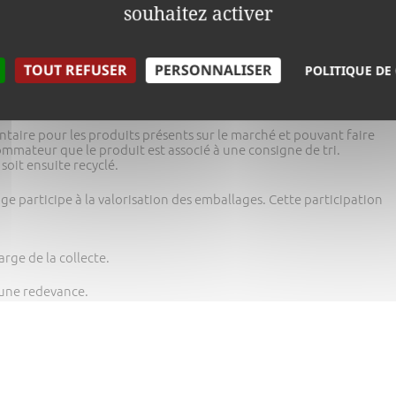
souhaitez activer
TOUT REFUSER
PERSONNALISER
POLITIQUE DE
ntaire pour les produits présents sur le marché et pouvant faire
sommateur que le produit est associé à une consigne de tri.
 soit ensuite recyclé.
age participe à la valorisation des emballages. Cette participation
rge de la collecte.
 une redevance.