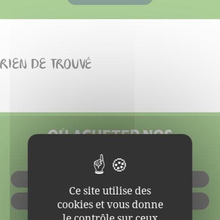
RIEN DE TROUVÉ
OÙ ACHETER NOS
PRODUITS ?
EN MAGASIN
Ce site utilise des
cookies et vous donne
EN LIGNE
le contrôle sur ceux