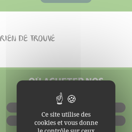
RIEN DE TROUVÉ
OÙ ACHETER NOS
PRODUITS ?
EN MAGASIN
Ce site utilise des
cookies et vous donne
EN LIGNE
le contrôle sur ceux