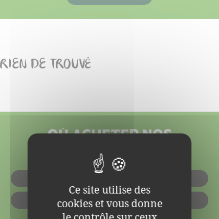
RIEN DE TROUVÉ
OÙ ACHETER NOS
PRODUITS ?
EN MAGASIN
Ce site utilise des
cookies et vous donne
EN LIGNE
le contrôle sur ceux