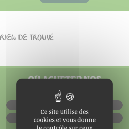
RIEN DE TROUVÉ
OÙ ACHETER NOS
PRODUITS ?
EN MAGASIN
Ce site utilise des
cookies et vous donne
EN LIGNE
le contrôle sur ceux