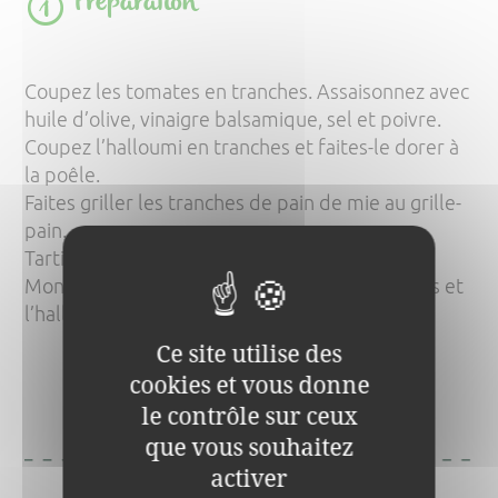
Préparation
Coupez les tomates en tranches. Assaisonnez avec
huile d’olive, vinaigre balsamique, sel et poivre.
Coupez l’halloumi en tranches et faites-le dorer à
la poêle.
Faites griller les tranches de pain de mie au grille-
pain.
Tartinez de pesto.
Montez le sandwich avec la salade, les tomates et
l’halloumi grillé.
Ce site utilise des
cookies et vous donne
C'est prêt !
Vous pouvez vous régaler !
le contrôle sur ceux
que vous souhaitez
activer