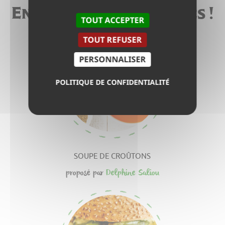
Encore plus de recettes !
TOUT ACCEPTER
TOUT REFUSER
PERSONNALISER
POLITIQUE DE CONFIDENTIALITÉ
SOUPE DE CROÛTONS
proposé par
Delphine Saliou