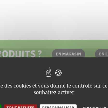
ODUITS ?
EN MAGASIN
EN 
Nous cont
ise des cookies et vous donne le contrôle sur 
Contact pr
souhaitez activer
Où nous tr
Biofournil
TOUT REFUSER
PERSONNALISER
POLITIQUE DE