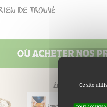
RIEN DE TROUVÉ
OÙ ACHETER NOS PR
Le Blog
Ce site util
Smashed burger
TOUT ACCEPTER