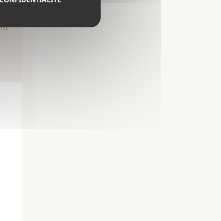
e confidentialité
en
fr
ent