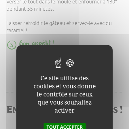
Verser le tout dans le moule et enfourner à 180°
pendant 55 minutes.
Laisser refroidir le gâteau et servez-le avec du
caramel !
Bon appétit !
C'est prêt !
Vous pouvez vous régaler !
Ce site utilise des
cookies et vous donne
le contrôle sur ceux
que vous souhaitez
Encore plus de recettes !
activer
TOUT ACCEPTER