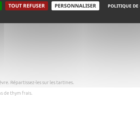
TOUT REFUSER
PERSONNALISER
POLITIQUE DE
r l'emballage.
re. Répartissez-les sur les tartines.
s de thym frais.