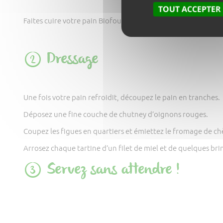
TOUT ACCEPTER
Faites cuire votre pain Biofournil au four comme indiqué su
Dressage
Une fois votre pain refroidit, découpez le pain en tranches.
Déposez une fine couche de chutney d’oignons rouges.
Coupez les figues en quartiers et émiettez le fromage de chèv
Arrosez chaque tartine d’un filet de miel et de quelques brin
Servez sans attendre !