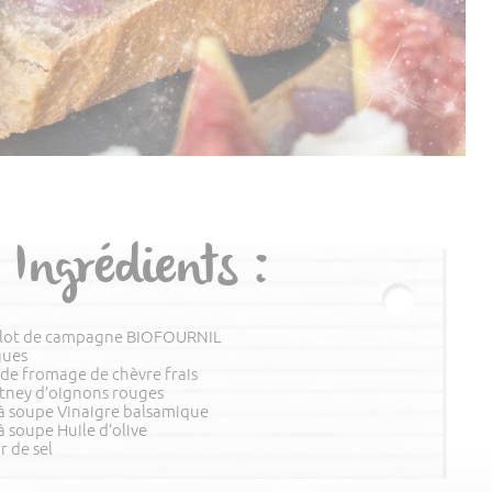
Ingrédients :
lot de campagne BIOFOURNIL
gues
de fromage de chèvre frais
tney d’oignons rouges
 à soupe Vinaigre balsamique
 à soupe Huile d’olive
r de sel