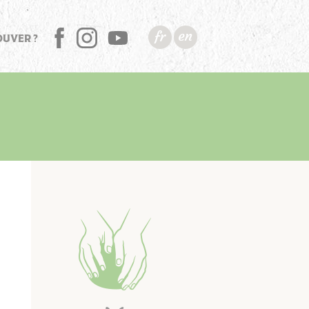
OUVER ?
FB
INSTA
YT