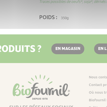
Traces possibles de oeufs*, soja*, dérivés 
POIDS :
350g
ODUITS ?
EN MAGASIN
EN 
Nous cont
Contact pr
Où nous tr
Biofournil