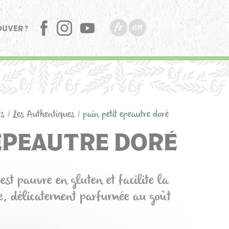
OUVER ?
FB
INSTA
YT
ts
/
Les Authentiques
/
pain petit epeautre doré
 EPEAUTRE DORÉ
est pauvre en gluten et facilite la
e, délicatement parfumée au goût