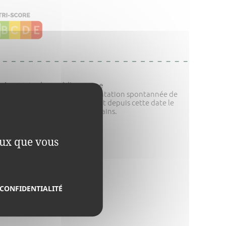
Notre levain à l'ancienne
Né en 1980 d'une fermentation spontannée de
farine et d'eau, il garantit depuis cette date le
goüt inimitbale de nos pains.
ceux que vous
oulu à
e* (12%)
arine de
 CONFIDENTIALITÉ
nt issus de l’agriculture