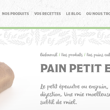
NOS PRODUITS
VOS RECETTES
LE BLOG
OÙ NOUS TR
Biofournil
/
Nos produits
/
Nos pains cui
PAIN PETIT
Le petit épeautre ou engrain, 
digestion. Une mie moelleus
subtil de miel.