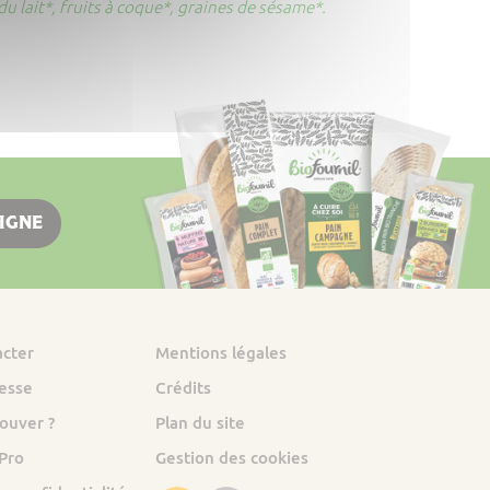
du lait*, fruits à coque*, graines de sésame*.
LIGNE
acter
Mentions légales
esse
Crédits
ouver ?
Plan du site
 Pro
Gestion des cookies