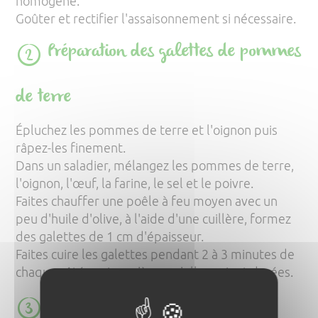
homogène.
Goûter et rectifier l'assaisonnement si nécessaire.
Préparation des galettes de pommes
de terre
Épluchez les pommes de terre et l'oignon puis
râpez-les finement.
Dans un saladier, mélangez les pommes de terre,
l'oignon, l'œuf, la farine, le sel et le poivre.
Faites chauffer une poêle à feu moyen avec un
peu d'huile d'olive, à l'aide d'une cuillère, formez
des galettes de 1 cm d'épaisseur.
Faites cuire les galettes pendant 2 à 3 minutes de
chaque côté, ou jusqu'à ce qu'elles soient dorées.
Montage du burger