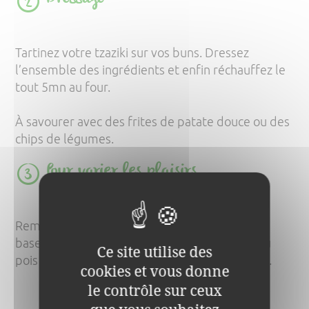
Tartinez votre tzaziki sur vos buns. Dressez
l’ensemble des ingrédients et enfin réchauffez le
tout 5mn au four.
À savourer avec des frites de patate douce ou des
chips de légumes.
Pour varier les plaisirs
Remplacez le steack végétal par une galette à
base de légumineuses (pois chiche, lentilles ou
Ce site utilise des
pois cassé) ou une galette de pomme de terre.
cookies et vous donne
le contrôle sur ceux