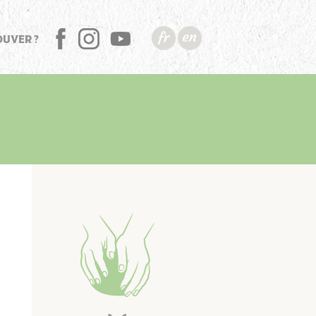
OUVER ?
FB
INSTA
YT