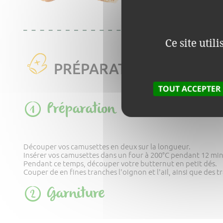
Voir le produit
Ce site util
PRÉPARATION
TOUT ACCEPTER
Préparation
Découper vos camusettes en deux sur la longueur.
Insérer vos camusettes dans un four à 200°C pendant 12 min
Pendant ce temps, découper votre butternut en petit dés.
Couper de en fines tranches l'oignon et l'ail, ainsi que des
Garniture