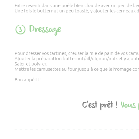
Faire revenir dans une poêle bien chaude avec un peu de beurr
Une fois le butternut un peu toasté, y ajouter les cerneaux d
Dressage
Pour dresser vos tartines, creuser la mie de pain de vos cam
Ajouter la préparation butternut/ail/oignon/noix et y ajoute
Saler et poivrer.
Mettre les camusettes au four jusqu'à ce que le fromage c
Bon appétit !
C'est prêt !
Vous 