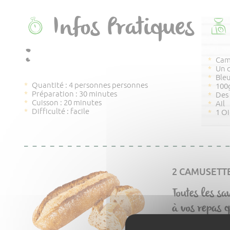
Infos Pratiques
:
Cam
Un 
Ble
Quantité : 4 personnes personnes
100
Préparation : 30 minutes
Des
Cuisson : 20 minutes
Ail
Difficulté : facile
1 O
2 CAMUSETT
Toutes les sa
à vos repas q