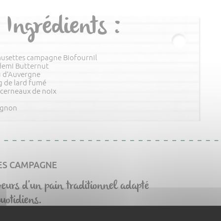
Ingrédients :
usettes campagne Biofournil
demi Butternut
u d’Auvergne
g de lard fumé
 cerneaux de noix
ignon
ES CAMPAGNE
veurs d'un pain traditionnel adapté
uotidiens.